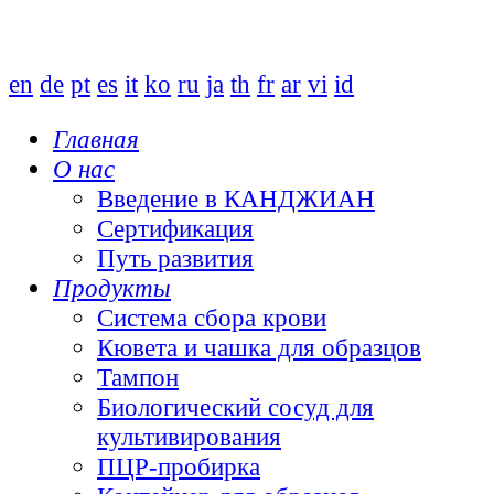
en
de
pt
es
it
ko
ru
ja
th
fr
ar
vi
id
Главная
О нас
Введение в КАНДЖИАН
Сертификация
Путь развития
Продукты
Система сбора крови
Кювета и чашка для образцов
Тампон
Биологический сосуд для
культивирования
ПЦР-пробирка