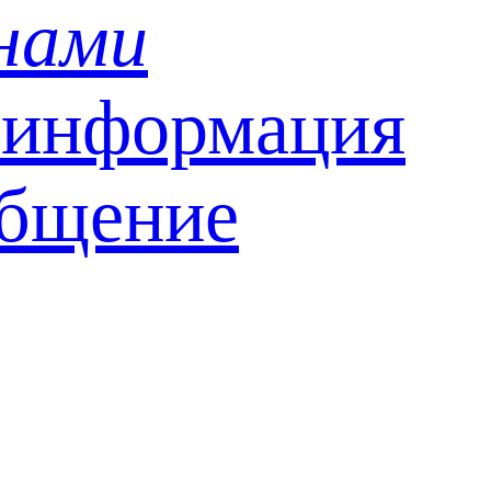
 нами
 информация
общение