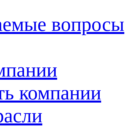
ваемые вопросы
мпании
ть компании
расли