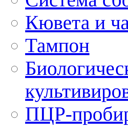
Кювета и ч
Тампон
Биологичес
культивиро
ПЦР-проби