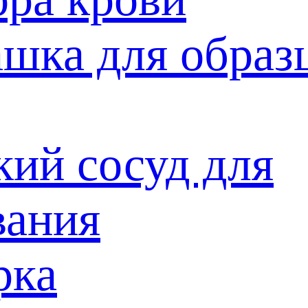
ашка для образ
кий сосуд для
вания
рка