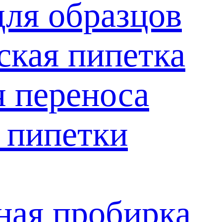
для образцов
ская пипетка
я переноса
 пипетки
ая пробирка