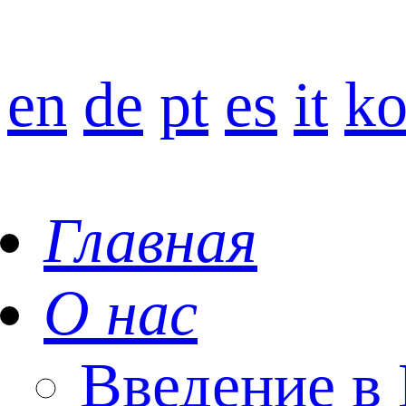
en
de
pt
es
it
k
Главная
О нас
Введение