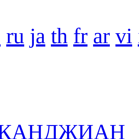
o
ru
ja
th
fr
ar
vi
 в КАНДЖИАН