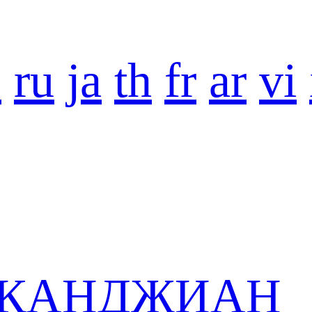
o
ru
ja
th
fr
ar
vi
 в КАНДЖИАН