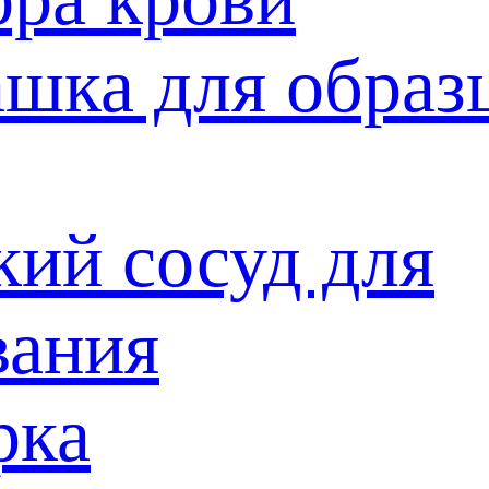
ашка для образ
кий сосуд для
вания
рка