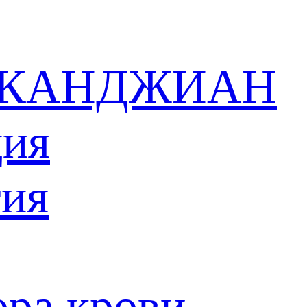
 в КАНДЖИАН
ция
тия
ора крови