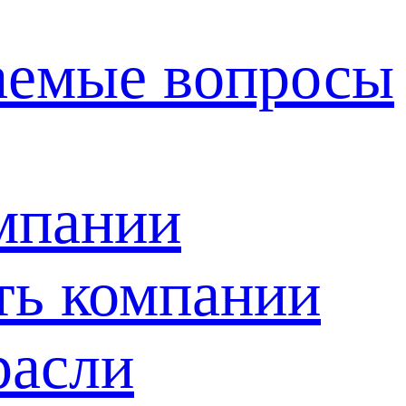
ваемые вопросы
мпании
ть компании
расли