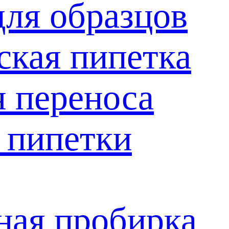
для образцов
ская пипетка
я переноса
 пипетки
ая пробирка