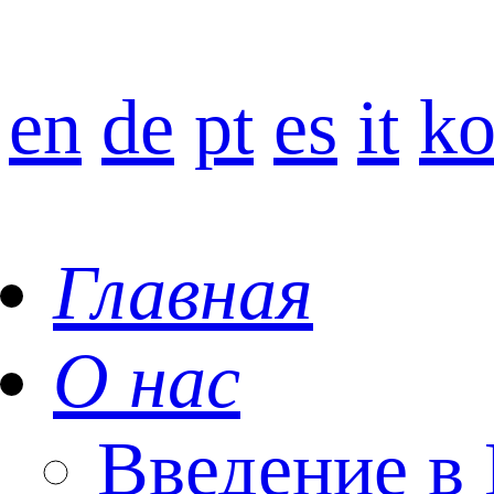
en
de
pt
es
it
k
Главная
О нас
Введение