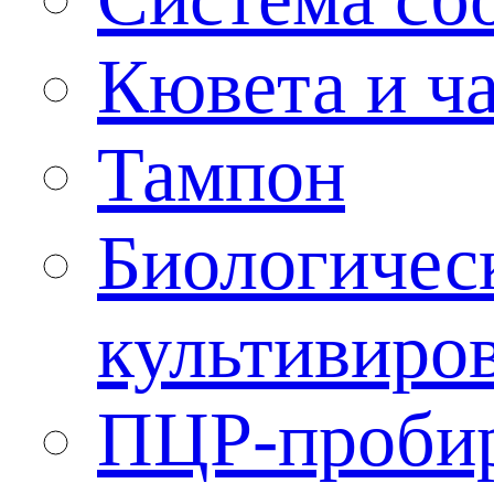
Кювета и ч
Тампон
Биологичес
культивиро
ПЦР-проби