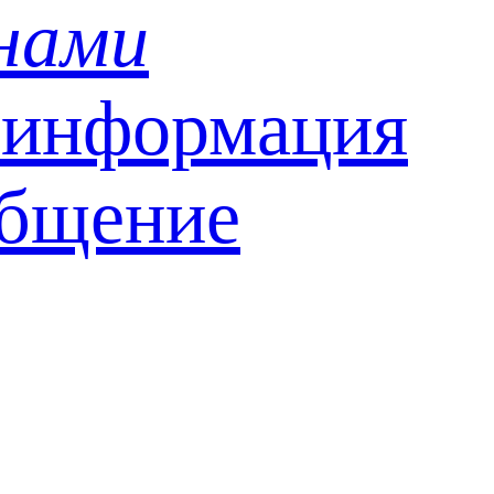
 нами
 информация
общение