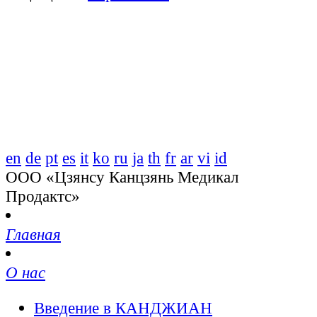
en
de
pt
es
it
ko
ru
ja
th
fr
ar
vi
id
ООО «Цзянсу Канцзянь Медикал
Продактс»
Главная
О нас
Введение в КАНДЖИАН