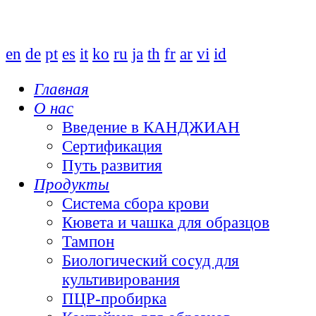
en
de
pt
es
it
ko
ru
ja
th
fr
ar
vi
id
Главная
О нас
Введение в КАНДЖИАН
Сертификация
Путь развития
Продукты
Система сбора крови
Кювета и чашка для образцов
Тампон
Биологический сосуд для
культивирования
ПЦР-пробирка