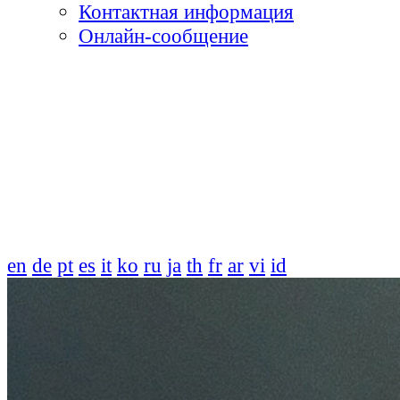
Контактная информация
Онлайн-сообщение
en
de
pt
es
it
ko
ru
ja
th
fr
ar
vi
id