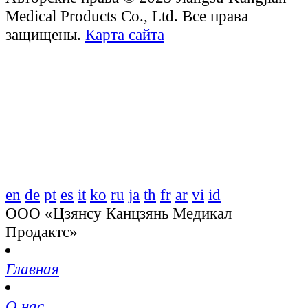
Medical Products Co., Ltd. Все права
защищены.
Карта сайта
en
de
pt
es
it
ko
ru
ja
th
fr
ar
vi
id
ООО «Цзянсу Канцзянь Медикал
Продактс»
Главная
О нас