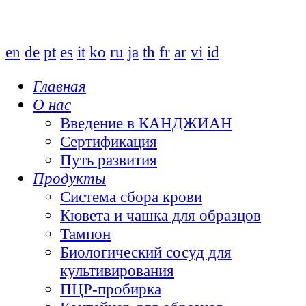
en
de
pt
es
it
ko
ru
ja
th
fr
ar
vi
id
Главная
О нас
Введение в КАНДЖИАН
Сертификация
Путь развития
Продукты
Система сбора крови
Кювета и чашка для образцов
Тампон
Биологический сосуд для
культивирования
ПЦР-пробирка