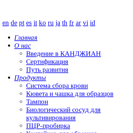
en
de
pt
es
it
ko
ru
ja
th
fr
ar
vi
id
Главная
О нас
Введение в КАНДЖИАН
Сертификация
Путь развития
Продукты
Система сбора крови
Кювета и чашка для образцов
Тампон
Биологический сосуд для
культивирования
ПЦР-пробирка