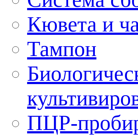
Кювета и ч
Тампон
Биологичес
культивиро
ПЦР-проби