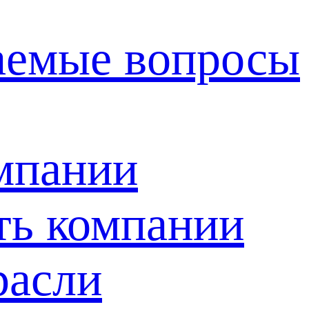
ваемые вопросы
мпании
ть компании
расли