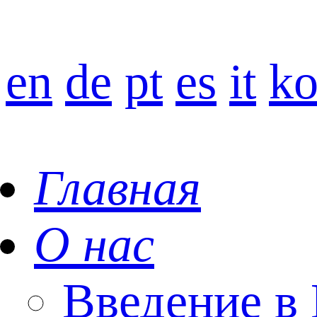
en
de
pt
es
it
k
Главная
О нас
Введение