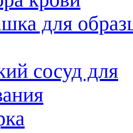
ашка для образ
кий сосуд для
вания
рка