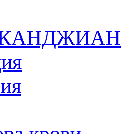
 в КАНДЖИАН
ция
тия
ора крови