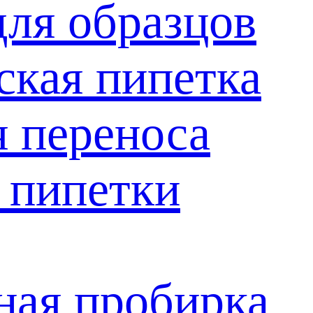
для образцов
ская пипетка
я переноса
 пипетки
ая пробирка