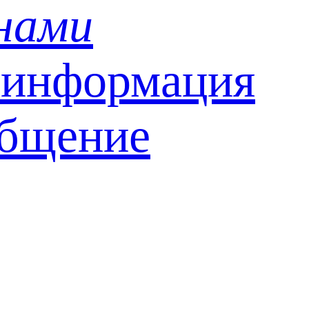
 нами
 информация
общение