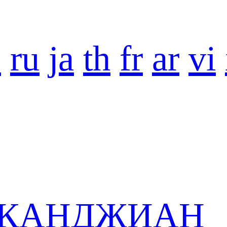
o
ru
ja
th
fr
ar
vi
 в КАНДЖИАН