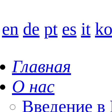
en
de
pt
es
it
k
Главная
О нас
Введение