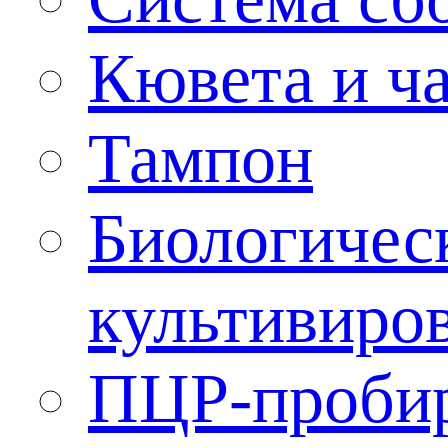
Кювета и ч
Тампон
Биологичес
культивиро
ПЦР-проби