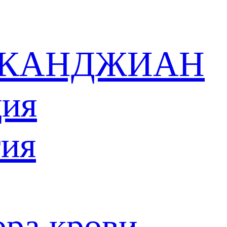
 в КАНДЖИАН
ция
тия
ора крови