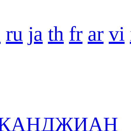
o
ru
ja
th
fr
ar
vi
 в КАНДЖИАН