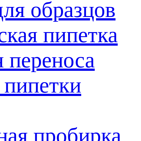
для образцов
ская пипетка
я переноса
 пипетки
ая пробирка