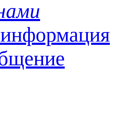
 нами
 информация
общение