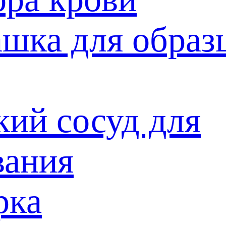
ашка для образ
кий сосуд для
вания
рка