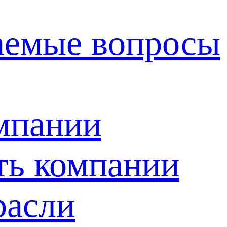
ваемые вопросы
мпании
ть компании
расли