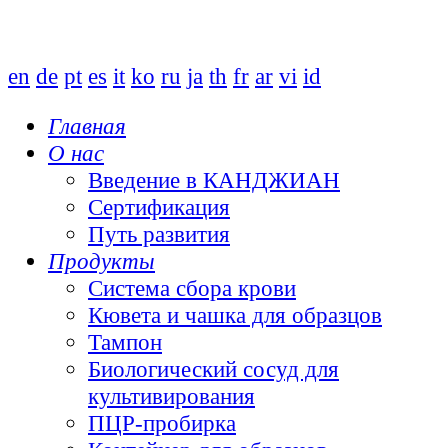
en
de
pt
es
it
ko
ru
ja
th
fr
ar
vi
id
Главная
О нас
Введение в КАНДЖИАН
Сертификация
Путь развития
Продукты
Система сбора крови
Кювета и чашка для образцов
Тампон
Биологический сосуд для
культивирования
ПЦР-пробирка