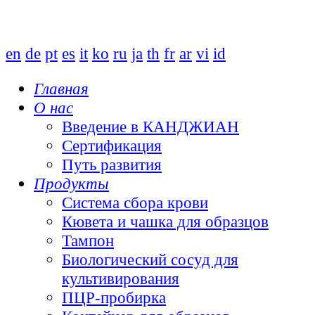
en
de
pt
es
it
ko
ru
ja
th
fr
ar
vi
id
Главная
О нас
Введение в КАНДЖИАН
Сертификация
Путь развития
Продукты
Система сбора крови
Кювета и чашка для образцов
Тампон
Биологический сосуд для
культивирования
ПЦР-пробирка