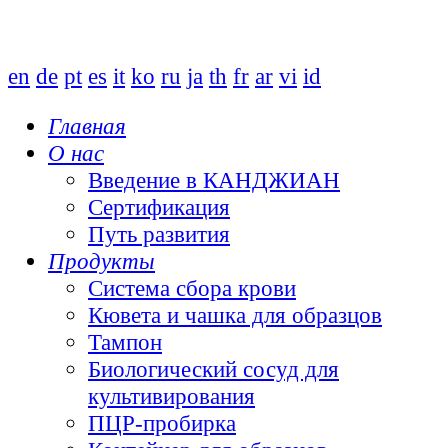
en
de
pt
es
it
ko
ru
ja
th
fr
ar
vi
id
Главная
О нас
Введение в КАНДЖИАН
Сертификация
Путь развития
Продукты
Система сбора крови
Кювета и чашка для образцов
Тампон
Биологический сосуд для
культивирования
ПЦР-пробирка