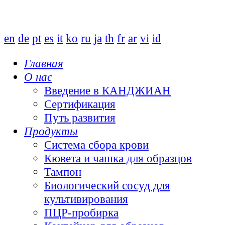
en
de
pt
es
it
ko
ru
ja
th
fr
ar
vi
id
Главная
О нас
Введение в КАНДЖИАН
Сертификация
Путь развития
Продукты
Система сбора крови
Кювета и чашка для образцов
Тампон
Биологический сосуд для
культивирования
ПЦР-пробирка