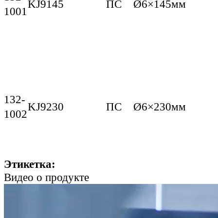
KJ9145
ПС
Ø6×145мм
1001
132-
KJ9230
ПС
Ø6×230мм
1002
Этикетка:
Видео о продукте