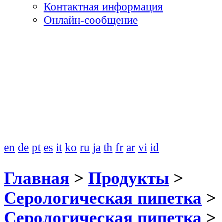
Контактная информация
Онлайн-сообщение
en
de
pt
es
it
ko
ru
ja
th
fr
ar
vi
id
Главная
>
Продукты
>
Серологическая пипетка
>
Серологическая пипетка
>