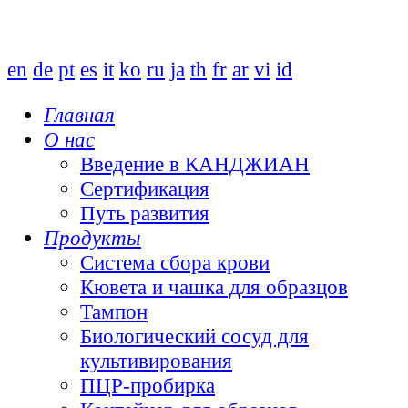
en
de
pt
es
it
ko
ru
ja
th
fr
ar
vi
id
Главная
О нас
Введение в КАНДЖИАН
Сертификация
Путь развития
Продукты
Система сбора крови
Кювета и чашка для образцов
Тампон
Биологический сосуд для
культивирования
ПЦР-пробирка