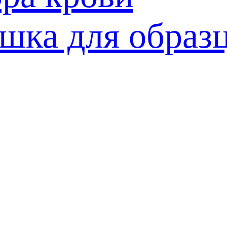
шка для образ
ий сосуд для
вания
рка