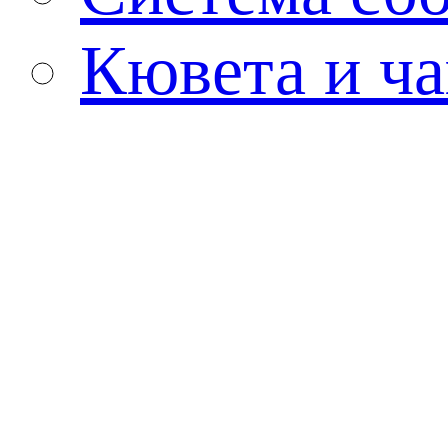
Кювета и ча
Тампон
Биологическ
культивиро
ПЦР-проби