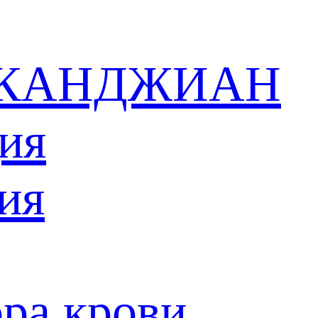
в КАНДЖИАН
ия
ия
ра крови