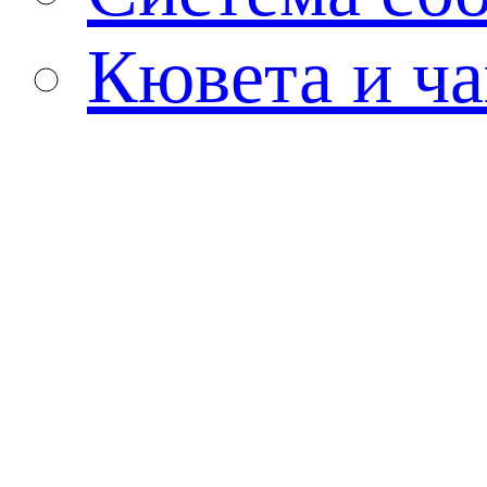
Кювета и ча
Тампон
Биологическ
культивиро
ПЦР-проби