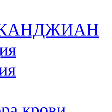
в КАНДЖИАН
ия
ия
ра крови