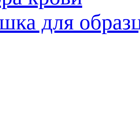
шка для образ
ий сосуд для
вания
рка