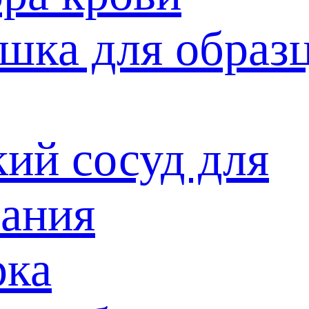
шка для образ
ий сосуд для
вания
рка