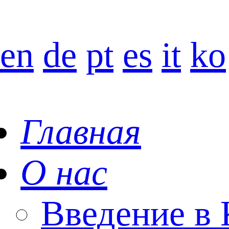
en
de
pt
es
it
ko
Главная
О нас
Введение 