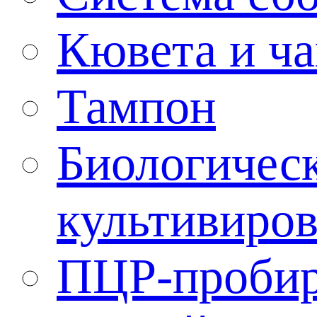
Кювета и ча
Тампон
Биологическ
культивиро
ПЦР-проби