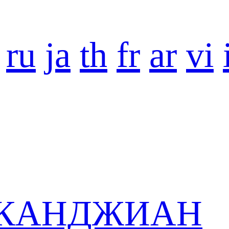
ru
ja
th
fr
ar
vi
в КАНДЖИАН