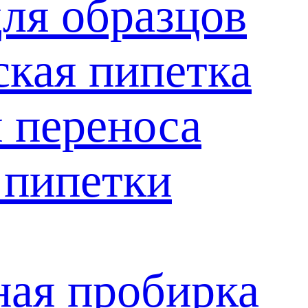
ля образцов
кая пипетка
 переноса
 пипетки
ая пробирка