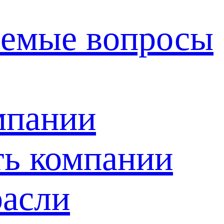
аемые вопросы
мпании
ть компании
расли