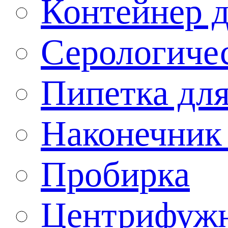
Контейнер д
Серологичес
Пипетка для
Наконечник
Пробирка
Центрифужн