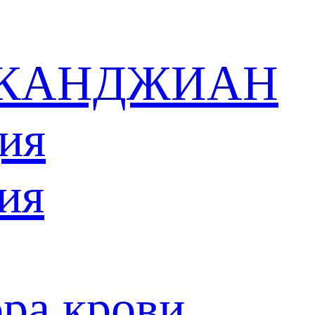
в КАНДЖИАН
ия
ия
ра крови