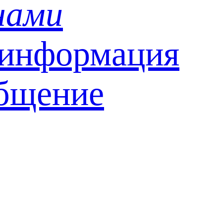
нами
 информация
бщение